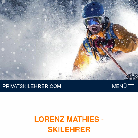
Home
Angebot
Skilehrer
Anfragen
PRIVATSKILEHRER.COM
MENÜ
Partner
Bewertungen
Impressum
LORENZ MATHIES -
SKILEHRER